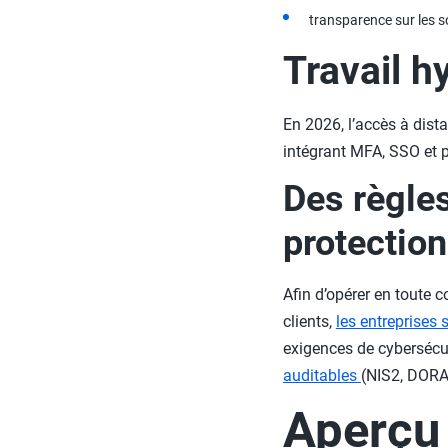
transparence sur les s
Travail h
En 2026, l’accès à dist
intégrant MFA, SSO et 
Des règles
protectio
Afin d’opérer en toute 
clients,
les entreprises
exigences de cybersécur
auditables
(NIS2, DORA,
Aperçu 