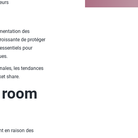
eurs
gmentation des
roissante de protéger
essentiels pour
ues.
nales, les tendances
ket share.
a room
nt en raison des