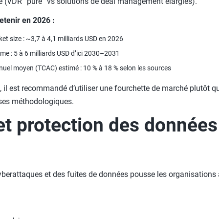
re (VDR “pure” vs solutions de deal management élargies).
etenir en 2026 :
et size : ~3,7 à 4,1 milliards USD en 2026
me : 5 à 6 milliards USD d’ici 2030–2031
nuel moyen (TCAC) estimé : 10 % à 18 % selon les sources
, il est recommandé d’utiliser une fourchette de marché plutôt qu
èses méthodologiques.
et protection des données
s
yberattaques et des fuites de données pousse les organisations 