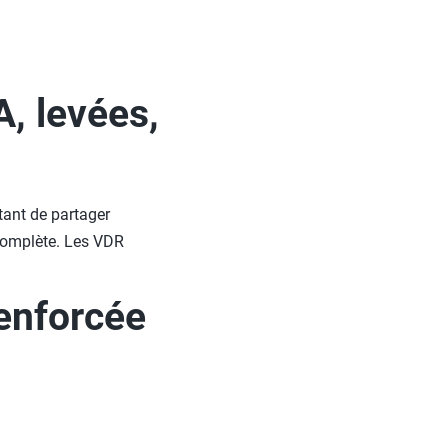
, levées,
tant de partager
complète. Les VDR
enforcée