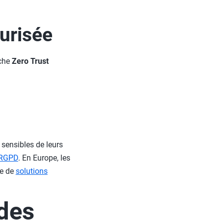
curisée
oche
Zero Trust
 sensibles de leurs
e RGPD
. En Europe, les
de de
solutions
des