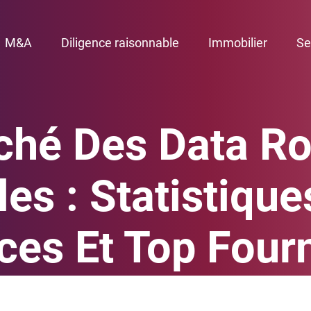
M&A
Diligence raisonnable
Immobilier
Se
ché Des Data R
les : Statistiqu
es Et Top Four